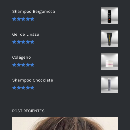
Shampoo Bergamota
Valorado
en
5.00
de 5
Gel de Linaza
Valorado
en
5.00
de 5
Colágeno
Valorado
en
5.00
de 5
Shampoo Chocolate
Valorado
en
5.00
de 5
POST RECIENTES