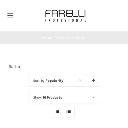
Skip
to
Toggle
content
Navigation
Inicio
Home
Barberia
Barba
Productos
Barba
Categorias
Sort by
Popularity
Promociones del Mes
Show
16 Products
Noticias
Contáctanos