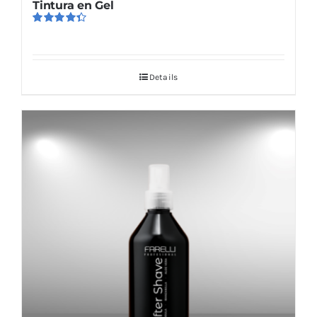
Tintura en Gel
Valorado
en
4.40
de
5
Details