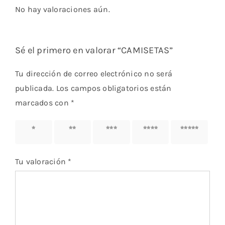
No hay valoraciones aún.
Sé el primero en valorar “CAMISETAS”
Tu dirección de correo electrónico no será
publicada.
Los campos obligatorios están
marcados con
*
1 of 5
2 of 5
3 of 5
4 of 5
5 of 5
stars
stars
stars
stars
stars
Tu valoración
*